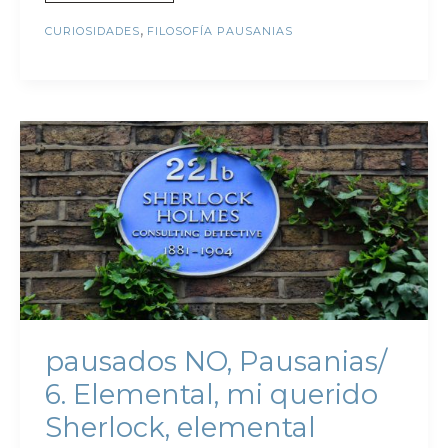
,
CURIOSIDADES
FILOSOFÍA PAUSANIAS
pausados NO, Pausanias/
6. Elemental, mi querido
Sherlock, elemental