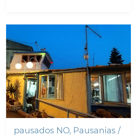
pausados NO, Pausanias /