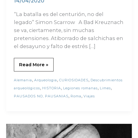
14/04/2020
“La batalla es del centurión, no del
legado” Simon Scarrow A Bad Kreuznach
se va, ciertamente, sin muchas
pretensiones. Atiborrado de salchichas en
el desayuno y falto de estrés […]
Read More »
,
,
,
Alemania
Arqueologia
CURIOSIDADES
Descubrimientos
,
,
,
,
arqueológicos
HISTORIA
Legiones romanas
Limes
,
,
PAUSADOS NO, PAUSANIAS
Roma
Viajes