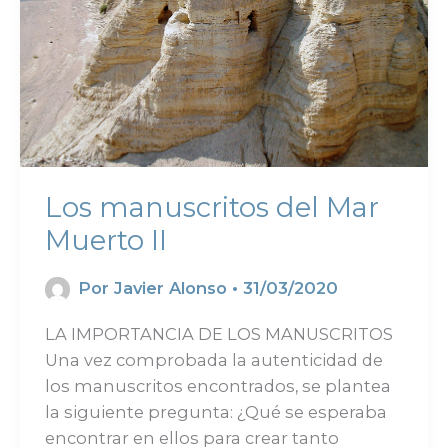
Los manuscritos del Mar
Muerto II
Por
Javier Alonso
•
31/03/2020
LA IMPORTANCIA DE LOS MANUSCRITOS
Una vez comprobada la autenticidad de
los manuscritos encontrados, se plantea
la siguiente pregunta: ¿Qué se esperaba
encontrar en ellos para crear tanto