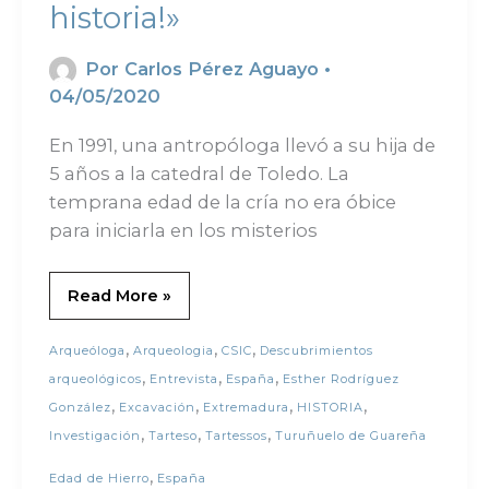
historia!»
Por
Carlos Pérez Aguayo
•
04/05/2020
En 1991, una antropóloga llevó a su hija de
5 años a la catedral de Toledo. La
temprana edad de la cría no era óbice
para iniciarla en los misterios
Read More »
,
,
,
Arqueóloga
Arqueologia
CSIC
Descubrimientos
,
,
,
arqueológicos
Entrevista
España
Esther Rodríguez
,
,
,
,
González
Excavación
Extremadura
HISTORIA
,
,
,
Investigación
Tarteso
Tartessos
Turuñuelo de Guareña
,
Edad de Hierro
España