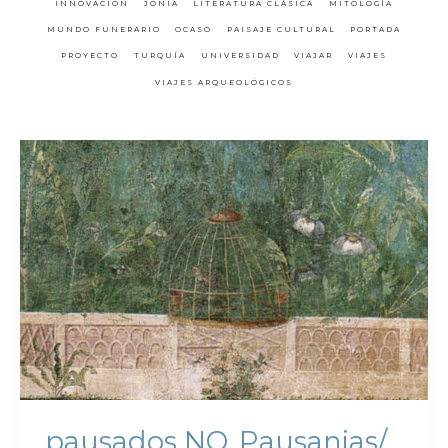
INNOVACIÓN
JONIA
LITERATURA CLÁSICA
MITOLOGÍA
MUNDO FUNERARIO
OCASO
PAISAJE CULTURAL
PORTADA
PROYECTO
TURQUÍA
UNIVERSIDAD
VIAJAR
VIAJES
VIAJES ARQUEOLÓGICOS
pausados NO, Pausanias/