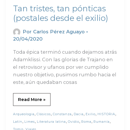
Tan tristes, tan pónticas
(postales desde el exilio)
Por
Carlos Pérez Aguayo
•
20/04/2020
Toda épica terminó cuando dejamos atrás
Adamklissi. Con las glorias de Trajano en
el retrovisor y ufanos por ver cumplido
nuestro objetivo, pusimos rumbo hacia el
este, aún quedaban cosas
Read More »
,
,
,
,
,
,
Arqueologia
Clásicos
Constanza
Dacia
Exilio
HISTORIA
,
,
,
,
,
,
Latín
Limes
Literatura latina
Ovidio
Roma
Rumanía
,
Tomis
Viajes