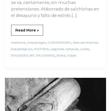
se va, ciertamente, sin muchas
pretensiones. Atiborrado de salchichas en
el desayuno y falto de estrés […]
Read More »
,
,
,
Alemania
Arqueologia
CURIOSIDADES
Descubrimientos
,
,
,
,
arqueológicos
HISTORIA
Legiones romanas
Limes
,
,
PAUSADOS NO, PAUSANIAS
Roma
Viajes