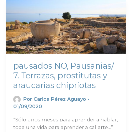
pausados NO, Pausanias/
7. Terrazas, prostitutas y
araucarias chipriotas
Por
Carlos Pérez Aguayo
•
01/09/2020
“Sólo unos meses para aprender a hablar,
toda una vida para aprender a callarte…”