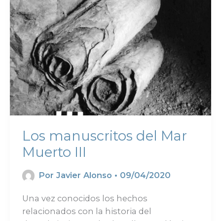
Los manuscritos del Mar
Muerto III
Por
Javier Alonso
•
09/04/2020
Una vez conocidos los hechos
relacionados con la historia del