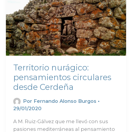
Territorio nurágico:
pensamientos circulares
desde Cerdeña
Por
Fernando Alonso Burgos
•
29/01/2020
A M. Ruiz-Gálvez que me llevó con sus
pasiones mediterráneas al pensamiento