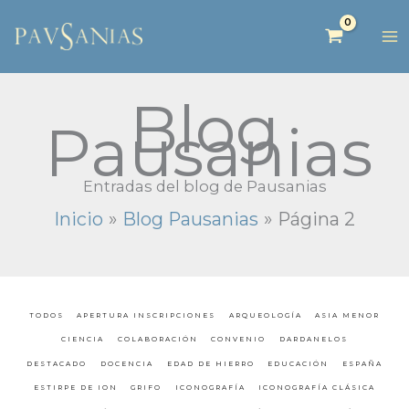
Blog
Pausanias
Entradas del blog de Pausanias
Inicio
Blog Pausanias
Página 2
TODOS
APERTURA INSCRIPCIONES
ARQUEOLOGÍA
ASIA MENOR
CIENCIA
COLABORACIÓN
CONVENIO
DARDANELOS
DESTACADO
DOCENCIA
EDAD DE HIERRO
EDUCACIÓN
ESPAÑA
ESTIRPE DE ION
GRIFO
ICONOGRAFÍA
ICONOGRAFÍA CLÁSICA