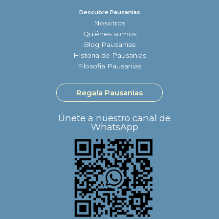
Descubre Pausanias
Nosotros
Quiénes somos
Blog Pausanias
Historia de Pausanias
Filosofia Pausanias
Regala Pausanias
Únete a nuestro canal de
WhatsApp