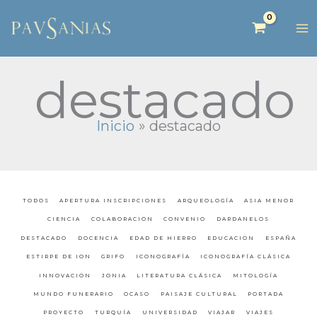
destacado
Inicio
destacado
TODOS
APERTURA INSCRIPCIONES
ARQUEOLOGÍA
ASIA MENOR
CIENCIA
COLABORACIÓN
CONVENIO
DARDANELOS
DESTACADO
DOCENCIA
EDAD DE HIERRO
EDUCACIÓN
ESPAÑA
ESTIRPE DE ION
GRIFO
ICONOGRAFÍA
ICONOGRAFÍA CLÁSICA
INNOVACIÓN
JONIA
LITERATURA CLÁSICA
MITOLOGÍA
MUNDO FUNERARIO
OCASO
PAISAJE CULTURAL
PORTADA
PROYECTO
TURQUÍA
UNIVERSIDAD
VIAJAR
VIAJES