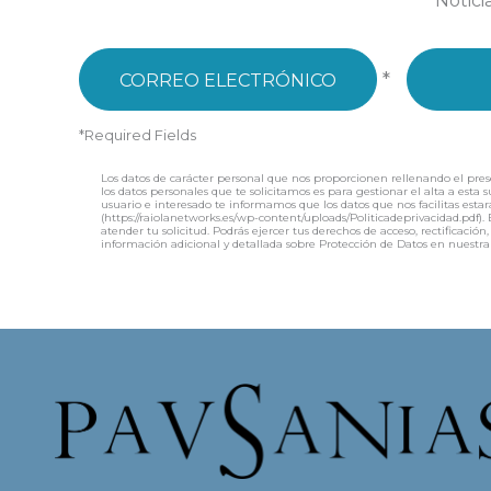
Notici
*
*Required Fields
Los datos de carácter personal que nos proporcionen rellenando el pres
los datos personales que te solicitamos es para gestionar el alta a esta
usuario e interesado te informamos que los datos que nos facilitas estar
(https://raiolanetworks.es/wp-content/uploads/Politicadeprivacidad.pd
atender tu solicitud. Podrás ejercer tus derechos de acceso, rectificac
información adicional y detallada sobre Protección de Datos en nuestra