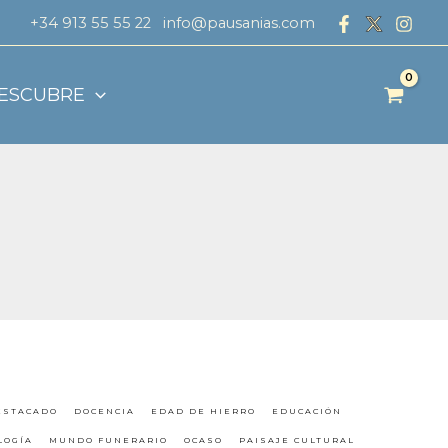
+34 913 55 55 22
info@pausanias.com
ESCUBRE
ESTACADO
DOCENCIA
EDAD DE HIERRO
EDUCACIÓN
LOGÍA
MUNDO FUNERARIO
OCASO
PAISAJE CULTURAL