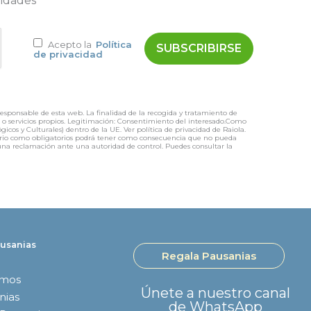
vidades
Acepto la
Política
de privacidad
responsable de esta web. La finalidad de la recogida y tratamiento de
os o servicios propios. Legitimación: Consentimiento del interesado.Como
icos y Culturales) dentro de la UE. Ver política de privacidad de Raiola.
mulario como obligatorios podrá tener como consecuencia que no pueda
r una reclamación ante una autoridad de control. Puedes consultar la
usanias
Regala Pausanias
omos
Únete a nuestro canal
nias
de WhatsApp