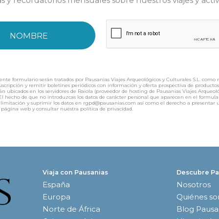
as y recordatorios mensuales sobre nuestros viajes y acti
ente formulario serán tratados por Pausanias Viajes Arqueológicos y Culturales S.L. como 
 suscripción y remitir boletines periódicos con información y oferta prospectiva de product
án ubicados en los servidores de Raiola (proveedor de hosting de Pausanias Viajes Arqueológ
f). El hecho de que no introduzcas los datos de carácter personal que aparecen en el for
ión, limitación y suprimir los datos en rgpd@pausanias.com así como el derecho a presenta
 página web y consultar nuestra política de privacidad.
Viaja con Pausanias
Descubre Pa
España
Nosotros
Europa
Quiénes s
Norte de África
Blog Pausa