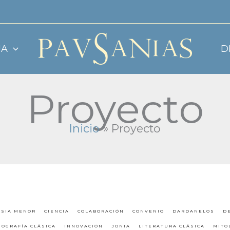
JA
D
Proyecto
Inicio
Proyecto
ASIA MENOR
CIENCIA
COLABORACIÓN
CONVENIO
DARDANELOS
D
NOGRAFÍA CLÁSICA
INNOVACIÓN
JONIA
LITERATURA CLÁSICA
MITO