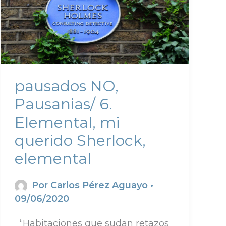
pausados NO,
Pausanias/ 6.
Elemental, mi
querido Sherlock,
elemental
Por
Carlos Pérez Aguayo
•
09/06/2020
“Habitaciones que sudan retazos