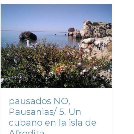
pausados NO,
Pausanias/ 5. Un
cubano en la isla de
Afrodita