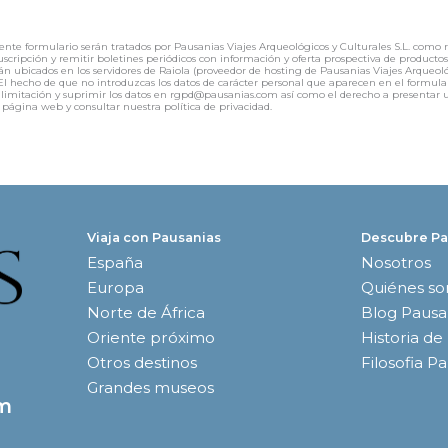
ente formulario serán tratados por Pausanias Viajes Arqueológicos y Culturales S.L. como 
 suscripción y remitir boletines periódicos con información y oferta prospectiva de product
án ubicados en los servidores de Raiola (proveedor de hosting de Pausanias Viajes Arqueológ
f). El hecho de que no introduzcas los datos de carácter personal que aparecen en el for
ión, limitación y suprimir los datos en rgpd@pausanias.com así como el derecho a presenta
 página web y consultar nuestra política de privacidad.
Viaja con Pausanias
Descubre Pa
España
Nosotros
Europa
Quiénes s
Norte de África
Blog Pausa
Oriente próximo
Historia de
Otros destinos
Filosofia P
Grandes museos
om