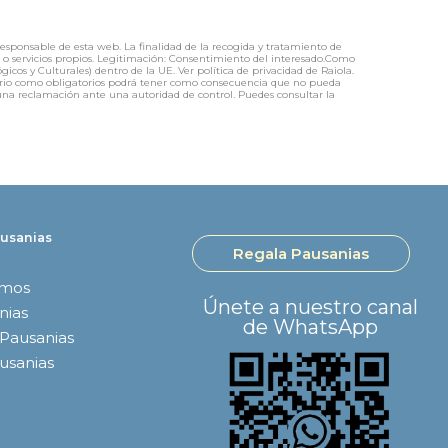
responsable de esta web. La finalidad de la recogida y tratamiento de
os o servicios propios. Legitimación: Consentimiento del interesado.Como
icos y Culturales) dentro de la UE. Ver política de privacidad de Raiola.
mulario como obligatorios podrá tener como consecuencia que no pueda
r una reclamación ante una autoridad de control. Puedes consultar la
usanias
Regala Pausanias
omos
Únete a nuestro canal
nias
de WhatsApp
 Pausanias
ausanias