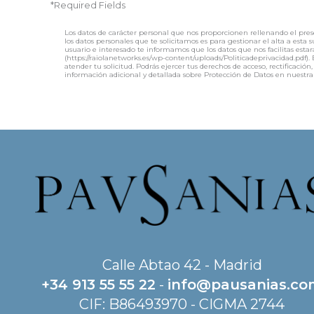
*Required Fields
Los datos de carácter personal que nos proporcionen rellenando el pres
los datos personales que te solicitamos es para gestionar el alta a esta
usuario e interesado te informamos que los datos que nos facilitas estar
(https://raiolanetworks.es/wp-content/uploads/Politicadeprivacidad.pd
atender tu solicitud. Podrás ejercer tus derechos de acceso, rectificac
información adicional y detallada sobre Protección de Datos en nuestra
Calle Abtao 42 - Madrid
+34 913 55 55 22
-
info@pausanias.c
CIF: B86493970 - CIGMA 2744