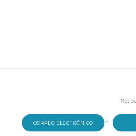
Notici
*