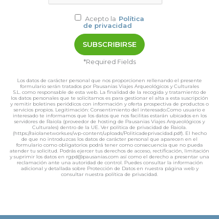
Acepto la
Política
de privacidad
*Required Fields
Los datos de carácter personal que nos proporcionen rellenando el presente
formulario serán tratados por Pausanias Viajes Arqueológicos y Culturales
S.L. como responsable de esta web. La finalidad de la recogida y tratamiento de
los datos personales que te solicitamos es para gestionar el alta a esta suscripción
y remitir boletines periódicos con información y oferta prospectiva de productos o
servicios propios. Legitimación: Consentimiento del interesado.Como usuario e
interesado te informamos que los datos que nos facilitas estarán ubicados en los
servidores de Raiola (proveedor de hosting de Pausanias Viajes Arqueológicos y
Culturales) dentro de la UE. Ver política de privacidad de Raiola.
(https://raiolanetworks.es/wp-content/uploads/Politicadeprivacidad.pdf). El hecho
de que no introduzcas los datos de carácter personal que aparecen en el
formulario como obligatorios podrá tener como consecuencia que no pueda
atender tu solicitud. Podrás ejercer tus derechos de acceso, rectificación, limitación
y suprimir los datos en rgpd@pausanias.com así como el derecho a presentar una
reclamación ante una autoridad de control. Puedes consultar la información
adicional y detallada sobre Protección de Datos en nuestra página web y
consultar nuestra política de privacidad.