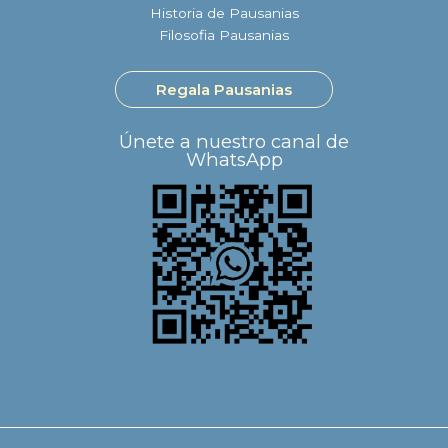
Historia de Pausanias
Filosofia Pausanias
Regala Pausanias
Únete a nuestro canal de
WhatsApp