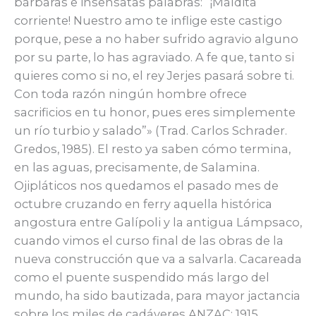
bárbaras e insensatas palabras: “¡Maldita
corriente! Nuestro amo te inflige este castigo
porque, pese a no haber sufrido agravio alguno
por su parte, lo has agraviado. A fe que, tanto si
quieres como si no, el rey Jerjes pasará sobre ti.
Con toda razón ningún hombre ofrece
sacrificios en tu honor, pues eres simplemente
un río turbio y salado”» (Trad. Carlos Schrader.
Gredos, 1985). El resto ya saben cómo termina,
en las aguas, precisamente, de Salamina.
Ojipláticos nos quedamos el pasado mes de
octubre cruzando en ferry aquella histórica
angostura entre Galípoli y la antigua Lámpsaco,
cuando vimos el curso final de las obras de la
nueva construcción que va a salvarla. Cacareada
como el puente suspendido más largo del
mundo, ha sido bautizada, para mayor jactancia
sobre los miles de cadáveres ANZAC: 1915