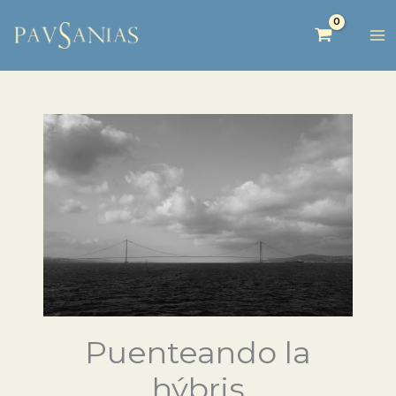
Puenteando la
hýbris