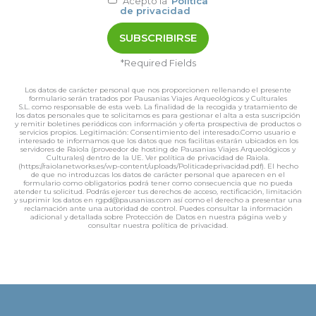
Acepto la
Política
de privacidad
*Required Fields
Los datos de carácter personal que nos proporcionen rellenando el presente
formulario serán tratados por Pausanias Viajes Arqueológicos y Culturales
S.L. como responsable de esta web. La finalidad de la recogida y tratamiento de
los datos personales que te solicitamos es para gestionar el alta a esta suscripción
y remitir boletines periódicos con información y oferta prospectiva de productos o
servicios propios. Legitimación: Consentimiento del interesado.Como usuario e
interesado te informamos que los datos que nos facilitas estarán ubicados en los
servidores de Raiola (proveedor de hosting de Pausanias Viajes Arqueológicos y
Culturales) dentro de la UE. Ver política de privacidad de Raiola.
(https://raiolanetworks.es/wp-content/uploads/Politicadeprivacidad.pdf). El hecho
de que no introduzcas los datos de carácter personal que aparecen en el
formulario como obligatorios podrá tener como consecuencia que no pueda
atender tu solicitud. Podrás ejercer tus derechos de acceso, rectificación, limitación
y suprimir los datos en rgpd@pausanias.com así como el derecho a presentar una
reclamación ante una autoridad de control. Puedes consultar la información
adicional y detallada sobre Protección de Datos en nuestra página web y
consultar nuestra política de privacidad.