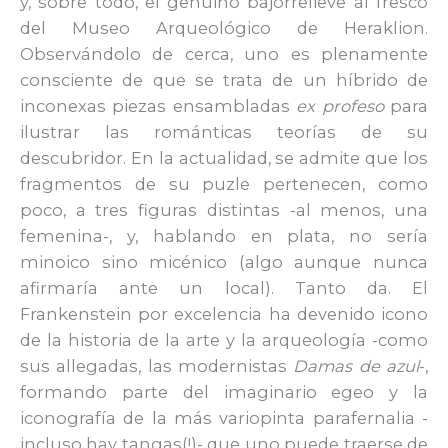
y, sobre todo, el genuino bajorrelieve al fresco
del Museo Arqueológico de Heraklion.
Observándolo de cerca, uno es plenamente
consciente de que se trata de un híbrido de
inconexas piezas ensambladas
ex profeso
para
ilustrar las románticas teorías de su
descubridor. En la actualidad, se admite que los
fragmentos de su puzle pertenecen, como
poco, a tres figuras distintas -al menos, una
femenina-, y, hablando en plata, no sería
minoico sino micénico (algo aunque nunca
afirmaría ante un local). Tanto da. El
Frankenstein por excelencia ha devenido icono
de la historia de la arte y la arqueología -como
sus allegadas, las modernistas
Damas de azul
-,
formando parte del imaginario egeo y la
iconografía de la más variopinta parafernalia -
incluso hay tangas(!)- que uno puede traerse de