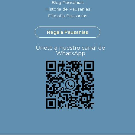
Blog Pausanias
Historia de Pausanias
Filosofia Pausanias
Regala Pausanias
Únete a nuestro canal de
WhatsApp