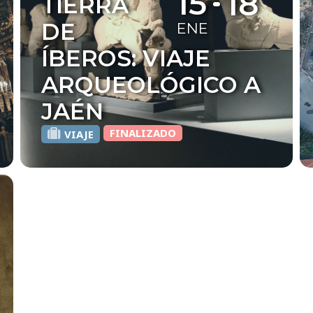
15
18
TIERRA
DE
ENE
ÍBEROS: VIAJE
ARQUEOLÓGICO A
JAÉN
FINALIZADO
VIAJE