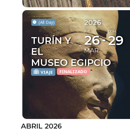
2026
(All Day)
JUE
DOM
26
29
TURÍN Y
EL
MAR
MUSEO EGIPCIO
FINALIZADO
VIAJE
ABRIL 2026