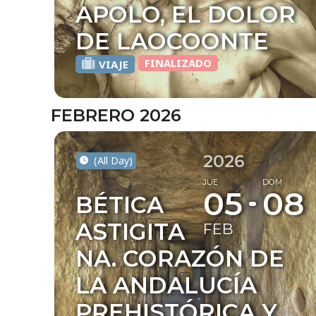
APOLO, EL DOLOR
DE LAOCOONTE
FINALIZADO
VIAJE
FEBRERO 2026
2026
(All Day)
JUE
DOM
05
08
BÉTICA
ASTIGITA
FEB
NA. CORAZÓN DE
LA ANDALUCÍA
PREHISTÓRICA Y