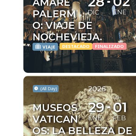
02
28
AMARE
PALERM
ENE
DIC
O: VIAJE DE
NOCHEVIEJA.
DESTACADO
FINALIZADO
VIAJE
2026
(All Day)
JUE
DOM
29
01
MUSEOS
VATICAN
ENE
FEB
OS: LA BELLEZA DE