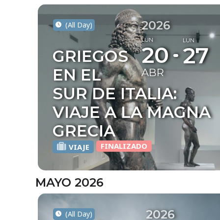
2026
(All Day)
LUN
LUN
20
27
GRIEGOS
EN EL
ABR
SUR DE ITALIA:
VIAJE A LA MAGNA
GRECIA
FINALIZADO
VIAJE
MAYO 2026
2026
(All Day)