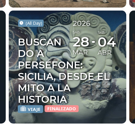
2026
(All Day)
SAB
SAB
28
04
BUSCAN
DO A
MAR
ABR
PERSÉFONE:
SICILIA, DESDE EL
MITO A LA
HISTORIA
FINALIZADO
VIAJE