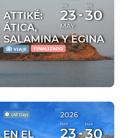
SAB
SAB
23
30
ATTIKÉ:
ÁTICA,
MAY
SALAMINA Y EGINA
FINALIZADO
VIAJE
2026
(All Day)
MAR
MAR
23
30
EN EL