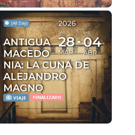
2026
(All Day)
SAB
SAB
28
04
ANTIGUA
MACEDO
MAR
ABR
NIA: LA CUNA DE
ALEJANDRO
MAGNO
FINALIZADO
VIAJE