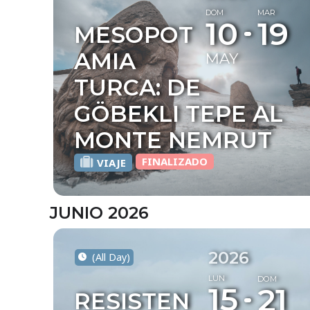
DOM
MAR
10
19
MESOPOT
AMIA
MAY
TURCA: DE
GÖBEKLI TEPE AL
MONTE NEMRUT
FINALIZADO
VIAJE
JUNIO 2026
2026
(All Day)
LUN
DOM
15
21
RESISTEN