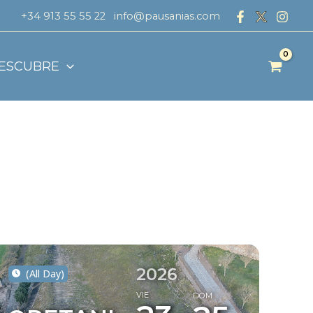
+34 913 55 55 22
info@pausanias.com
ESCUBRE
2026
(All Day)
VIE
DOM