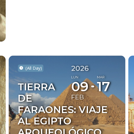
2026
(All Day)
LUN
MAR
09
17
TIERRA
DE
FEB
FARAONES: VIAJE
AL EGIPTO
ARQUEOLÓGICO