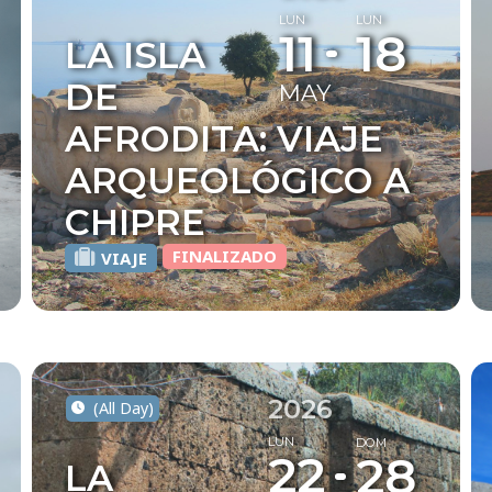
LUN
LUN
11
18
LA ISLA
DE
MAY
AFRODITA: VIAJE
ARQUEOLÓGICO A
CHIPRE
FINALIZADO
VIAJE
2026
(All Day)
LUN
DOM
22
28
LA