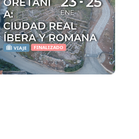
23
25
ORETANI
A:
ENE
CIUDAD REAL
ÍBERA Y ROMANA
FINALIZADO
VIAJE