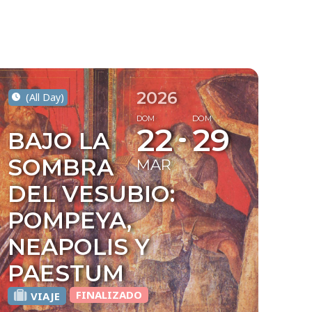
2026
(All Day)
DOM
DOM
22
29
BAJO LA
SOMBRA
MAR
DEL VESUBIO:
POMPEYA,
NEAPOLIS Y
PAESTUM
FINALIZADO
VIAJE