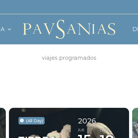
JA
D
viajes programados
2026
(All Day)
JUE
DOM