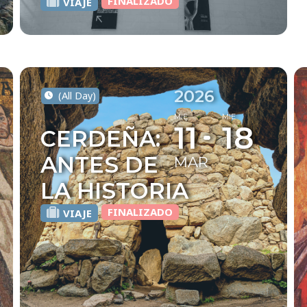
FINALIZADO
VIAJE
2026
(All Day)
MIE
MIE
11
18
CERDEÑA:
ANTES DE
MAR
LA HISTORIA
FINALIZADO
VIAJE