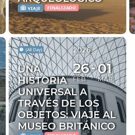
FINALIZADO
VIAJE
2026
(All Day)
JUE
DOM
26
01
UNA
HISTORIA
FEB
MAR
UNIVERSAL A
TRAVÉS DE LOS
OBJETOS: VIAJE AL
MUSEO BRITÁNICO