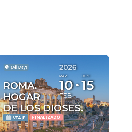
2026
(All Day)
MAR
DOM
10
15
ROMA.
HOGAR
FEB
DE LOS DIOSES.
FINALIZADO
VIAJE