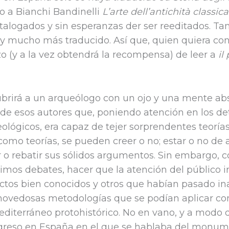
o a Bianchi Bandinelli
L’arte dell’antichità classi
talogados y sin esperanzas der ser reeditados. T
hay mucho más traducido. Así que, quien quiera co
zo (y a la vez obtendrá la recompensa) de leer a
il
cubrirá a un arqueólogo con un ojo y una mente a
o de esos autores que, poniendo atención en los de
eológicos, era capaz de tejer sorprendentes teoría
Y como teorías, se pueden creer o no; estar o no de
r o rebatir sus sólidos argumentos. Sin embargo, c
simos debates, hacer que la atención del público i
ctos bien conocidos y otros que habían pasado ina
novedosas metodologías que se podían aplicar co
editerráneo protohistórico. No en vano, y a modo 
ngreso en España en el que se hablaba del monum