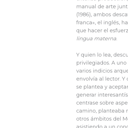
manual de arte junt
(1986), ambos desca
franca», el inglés, 
que hacer el esfuer
lingua materna
.
Y quien lo lea, des
privilegiados. A un
varios indicios arqu
envolvía al lector. 
se plantea y acepta
generar interesantí
centrase sobre aspe
camino, planteaba 
otros ámbitos del M
asistiendo a un co