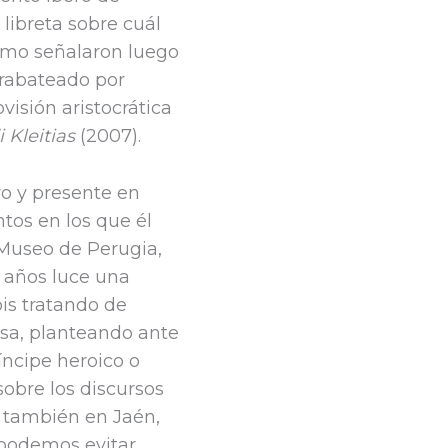
 libreta sobre cuál
como señalaron luego
arabateado por
isión aristocrática
i Kleitias
(2007).
o y presente en
tos en los que él
Museo de Perugia,
 años luce una
is tratando de
ossa, planteando ante
íncipe heroico o
obre los discursos
ro también en Jaén,
 podemos evitar