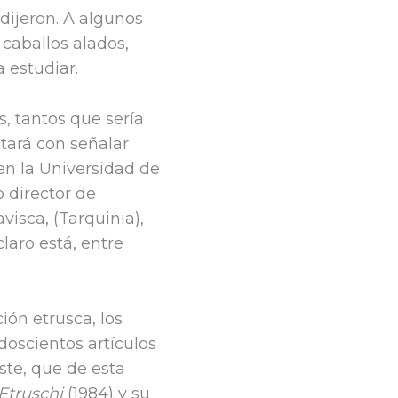
 dijeron. A algunos
 caballos alados,
 estudiar.
, tantos que sería
tará con señalar
en la Universidad de
o director de
visca, (Tarquinia),
laro está, entre
ión etrusca, los
 doscientos artículos
iste, que de esta
 Etruschi
(1984) y su