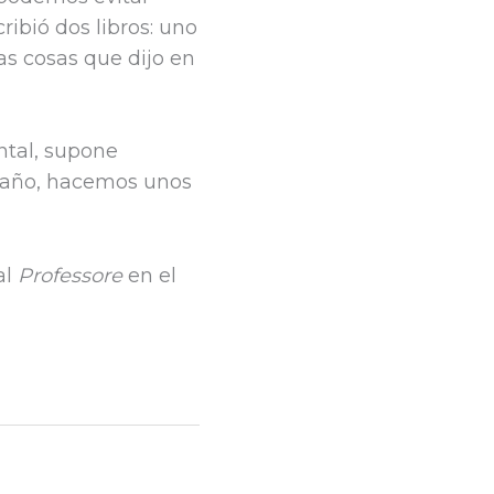
ribió dos libros: uno
s cosas que dijo en
ntal, supone
el año, hacemos unos
al
Professore
en el