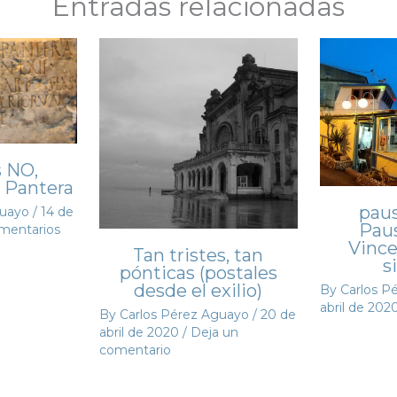
Entradas relacionadas
 NO,
. Pantera
pau
guayo
/
14 de
Paus
mentarios
Vince
Tan tristes, tan
s
pónticas (postales
desde el exilio)
By
Carlos P
abril de 202
By
Carlos Pérez Aguayo
/
20 de
abril de 2020
/
Deja un
comentario