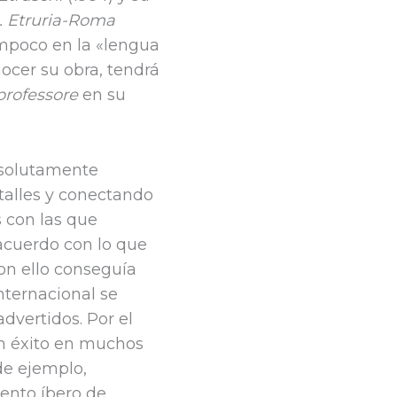
ca. Etruria-Roma
ampoco en la «lengua
nocer su obra, tendrá
 professore
en su
bsolutamente
talles y conectando
s con las que
 acuerdo con lo que
on ello conseguía
nternacional se
dvertidos. Por el
n éxito en muchos
de ejemplo,
ento íbero de