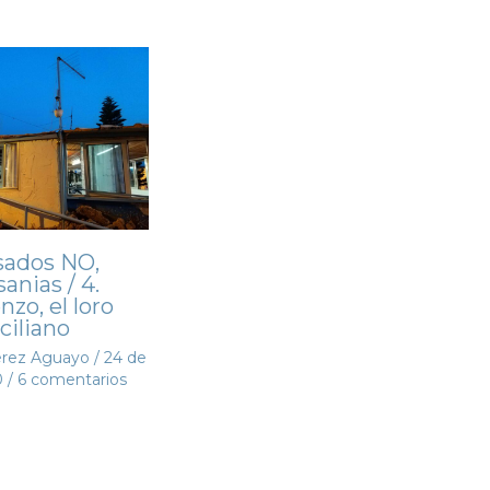
sados NO,
anias / 4.
nzo, el loro
iciliano
érez Aguayo
/
24 de
0
/
6 comentarios