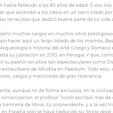
li había fallecido a los 83 años de edad. O eso nos
 que ascendió a los cielos en un carro tirado por
las terracotas que dedicó buena parte de su vida a
peñó muchos cargos en muchos sitios prestigiosos
po hacer aquí un largo listado de los mismos. Bas
 Arqueología e Historia del Arte Griego y Romano 
hasta su jubilación en 2010, en Perugia. Y que, com
 su paletín en sitios tan espectaculares como Gra
o extraurbano de Afrodita en Paestum. Todo esto, c
ones, cargos y menciones de gran relevancia.
te, aunque no de forma exclusiva, en la civilizac
u romanización, el profesor Torelli escribió más de
a treintena de libros. Es sorprendente, y a la vez tr
 en España sólo se haya traducido su
Storia degli