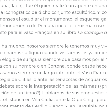
cuna, Jaén), fue él quien realizó un apunte en una
a iconográfico de dicho conjunto escultórico. Y, 
ennenses al estudiar el monumento, el esquema g
 El monumento de Porcuna incluía la misma cosmov
to para el vaso François en su libro
La strategie d
 ha muerto, nosotros siempre le tenemos muy viv
ncionamos su figura cuando visitamos los yacimien
 elogio de su figura siempre que pasamos por el 
la con su nombre o en Cortona, donde desde hace
Pasamos siempre un largo rato ante el Vaso Franço
tegia de Clitias, o ante las terracotas de Acquarr
 debate sobre la interpretación de las mismas (¿pr
ación de un tirano?). Hablamos de sus propuestas s
rotohistórica en Vila Giulia, ante la Olpe Chigi, pe
 monumento de Cerrillo Blanco. Y, en Tarquinia, no