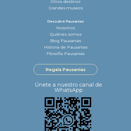
Otros destinos
Grandes museos
Descubre Pausanias
Nosotros
Quiénes somos
Blog Pausanias
Historia de Pausanias
Filosofia Pausanias
Regala Pausanias
Únete a nuestro canal de
WhatsApp