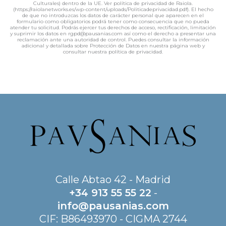
Culturales) dentro de la UE. Ver política de privacidad de Raiola.
(https://raiolanetworks.es/wp-content/uploads/Politicadeprivacidad.pdf). El hecho
de que no introduzcas los datos de carácter personal que aparecen en el
formulario como obligatorios podrá tener como consecuencia que no pueda
atender tu solicitud. Podrás ejercer tus derechos de acceso, rectificación, limitación
y suprimir los datos en rgpd@pausanias.com así como el derecho a presentar una
reclamación ante una autoridad de control. Puedes consultar la información
adicional y detallada sobre Protección de Datos en nuestra página web y
consultar nuestra política de privacidad.
Calle Abtao 42 - Madrid
+34 913 55 55 22
-
info@pausanias.com
CIF: B86493970 - CIGMA 2744