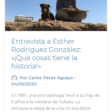
Entrevista a Esther
Rodríguez González:
«¡Qué cosas tiene la
historia!»
Por
Carlos Pérez Aguayo
•
04/05/2020
En 1991, una antropóloga llevó a su hija de
5 años a la catedral de Toledo. La
temprana edad de la cría no era óbice