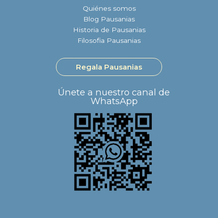
Quiénes somos
Blog Pausanias
Historia de Pausanias
Filosofia Pausanias
Regala Pausanias
Únete a nuestro canal de
WhatsApp