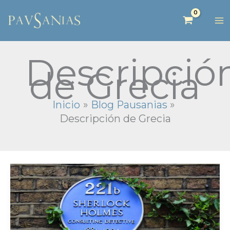
Descripció
de Grecia
Inicio
Blog Pausanias
Descripción de Grecia