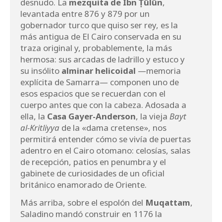
desnudo. La
mezquita de Ibn Ṭūlūn
,
levantada entre 876 y 879 por un
gobernador turco que quiso ser rey, es la
más antigua de El Cairo conservada en su
traza original y, probablemente, la más
hermosa: sus arcadas de ladrillo y estuco y
su insólito
alminar helicoidal
—memoria
explícita de Samarra— componen uno de
esos espacios que se recuerdan con el
cuerpo antes que con la cabeza. Adosada a
ella, la
Casa Gayer-Anderson
, la vieja
Bayt
al-Kritliyya
de la «dama cretense», nos
permitirá entender cómo se vivía de puertas
adentro en el Cairo otomano: celosías, salas
de recepción, patios en penumbra y el
gabinete de curiosidades de un oficial
británico enamorado de Oriente.
Más arriba, sobre el espolón del
Muqattam
,
Saladino mandó construir en 1176 la