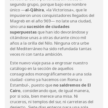
segundo grupo, porque bajo ese nombre
único —
al-Qāhira
, «la Victoriosa», que le
impusieron unos conquistadores llegados del
Magreb en el año 969— no late una ciudad,
sino una
sucesión de ciudades
superpuestas
que han ido devorándose y
citándose unas a otras durante cinco mil
años a la orilla del Nilo. Ninguna otra urbe
del Mediterráneo ha sido refundada tantas
veces ni con tanta ambición.
Este nuevo viaje pasa a engrosar nuestro
catálogo en la sección de aquellos
consagrados monográficamente a una sola
ciudad -como ya hacemos con Roma o
Estambul-, puesto que
no saldremos de El
Cairo
, considerando que, de igual manera,
por si sola, bien merece una misa. Ni
cruceros, ni templos del sur, ni carreteras del
desierto. Siete días enteros para una sola