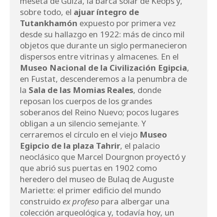
meseta de Guiza, la barca solar de Keops y,
sobre todo, el
ajuar íntegro de
Tutankhamón
expuesto por primera vez
desde su hallazgo en 1922: más de cinco mil
objetos que durante un siglo permanecieron
dispersos entre vitrinas y almacenes. En el
Museo Nacional de la Civilización Egipcia
,
en Fustat, descenderemos a la penumbra de
la
Sala de las Momias Reales
, donde
reposan los cuerpos de los grandes
soberanos del Reino Nuevo; pocos lugares
obligan a un silencio semejante. Y
cerraremos el círculo en el viejo
Museo
Egipcio de la plaza Tahrir
, el palacio
neoclásico que Marcel Dourgnon proyectó y
que abrió sus puertas en 1902 como
heredero del museo de Bulaq de Auguste
Mariette: el primer edificio del mundo
construido
ex profeso
para albergar una
colección arqueológica y, todavía hoy, un