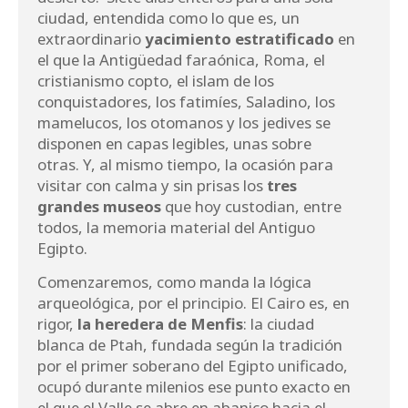
ciudad, entendida como lo que es, un
extraordinario
yacimiento estratificado
en
el que la Antigüedad faraónica, Roma, el
cristianismo copto, el islam de los
conquistadores, los fatimíes, Saladino, los
mamelucos, los otomanos y los jedives se
disponen en capas legibles, unas sobre
otras. Y, al mismo tiempo, la ocasión para
visitar con calma y sin prisas los
tres
grandes museos
que hoy custodian, entre
todos, la memoria material del Antiguo
Egipto.
Comenzaremos, como manda la lógica
arqueológica, por el principio. El Cairo es, en
rigor,
la heredera de Menfis
: la ciudad
blanca de Ptah, fundada según la tradición
por el primer soberano del Egipto unificado,
ocupó durante milenios ese punto exacto en
el que el Valle se abre en abanico hacia el