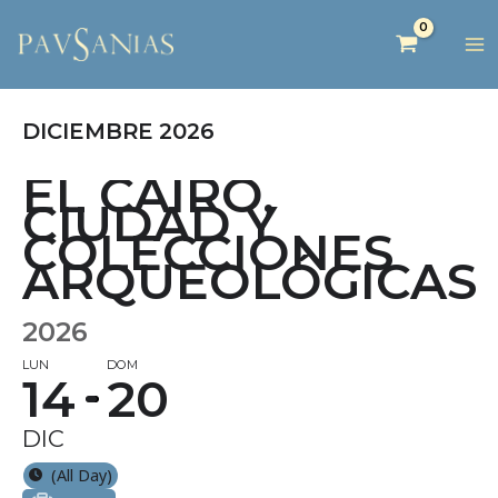
DICIEMBRE 2026
EL CAIRO,
CIUDAD Y
COLECCIONES
ARQUEOLÓGICAS
2026
LUN
DOM
14
20
DIC
(All Day)