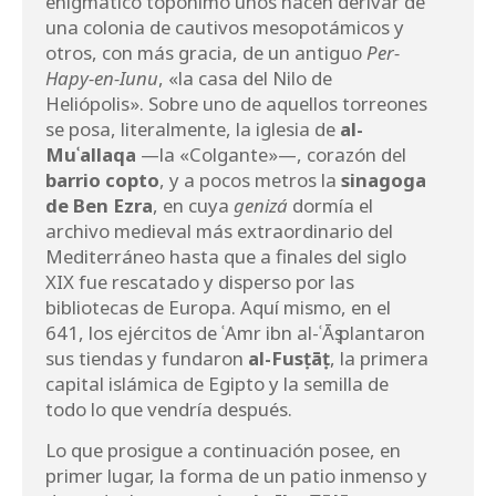
enigmático topónimo unos hacen derivar de
una colonia de cautivos mesopotámicos y
otros, con más gracia, de un antiguo
Per-
Hapy-en-Iunu
, «la casa del Nilo de
Heliópolis». Sobre uno de aquellos torreones
se posa, literalmente, la iglesia de
al-
Muʿallaqa
—la «Colgante»—, corazón del
barrio copto
, y a pocos metros la
sinagoga
de Ben Ezra
, en cuya
genizá
dormía el
archivo medieval más extraordinario del
Mediterráneo hasta que a finales del siglo
XIX fue rescatado y disperso por las
bibliotecas de Europa. Aquí mismo, en el
641, los ejércitos de ʿAmr ibn al-ʿĀṣ plantaron
sus tiendas y fundaron
al-Fusṭāṭ
, la primera
capital islámica de Egipto y la semilla de
todo lo que vendría después.
Lo que prosigue a continuación posee, en
primer lugar, la forma de un patio inmenso y