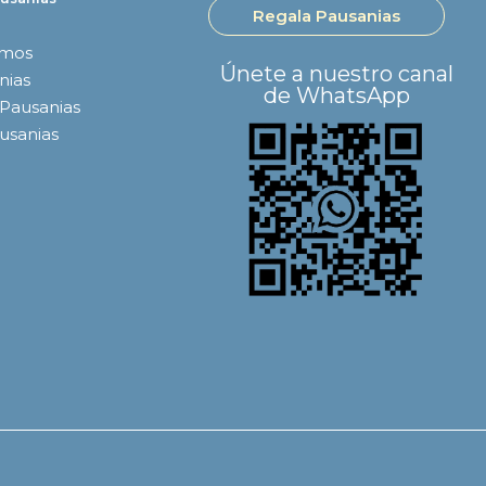
Regala Pausanias
omos
Únete a nuestro canal
nias
de WhatsApp
 Pausanias
ausanias