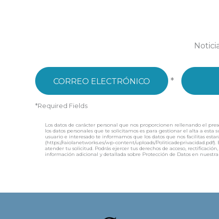
Notici
*
*Required Fields
Los datos de carácter personal que nos proporcionen rellenando el pres
los datos personales que te solicitamos es para gestionar el alta a esta
usuario e interesado te informamos que los datos que nos facilitas estar
(https://raiolanetworks.es/wp-content/uploads/Politicadeprivacidad.pd
atender tu solicitud. Podrás ejercer tus derechos de acceso, rectificac
información adicional y detallada sobre Protección de Datos en nuestra