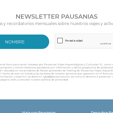
NEWSLETTER PAUSANIAS
as y recordatorios mensuales sobre nuestros viajes y acti
ente formulario serán tratados por Pausanias Viajes Arqueológicos y Culturales S.L. como 
 suscripción y remitir boletines periódicos con información y oferta prospectiva de product
án ubicados en los servidores de Raiola (proveedor de hosting de Pausanias Viajes Arqueológ
f). El hecho de que no introduzcas los datos de carácter personal que aparecen en el for
ión, limitación y suprimir los datos en rgpd@pausanias.com así como el derecho a presenta
 página web y consultar nuestra política de privacidad.
Viaja con Pausanias
Descubre Pa