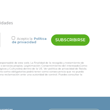
vidades
Acepto la
Política
de privacidad
responsable de esta web. La finalidad de la recogida y tratamiento de
os o servicios propios. Legitimación: Consentimiento del interesado.Como
icos y Culturales) dentro de la UE. Ver política de privacidad de Raiola.
mulario como obligatorios podrá tener como consecuencia que no pueda
r una reclamación ante una autoridad de control. Puedes consultar la
usanias