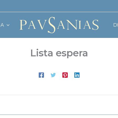
JA
D
Lista espera