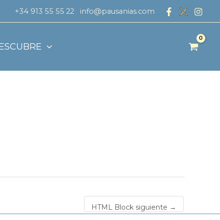
+34 913 55 55 22
info@pausanias.com
ESCUBRE
HTML Block siguiente
→