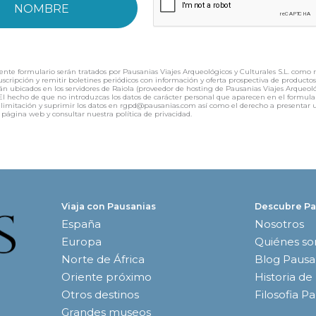
ente formulario serán tratados por Pausanias Viajes Arqueológicos y Culturales S.L. como 
 suscripción y remitir boletines periódicos con información y oferta prospectiva de product
án ubicados en los servidores de Raiola (proveedor de hosting de Pausanias Viajes Arqueológ
f). El hecho de que no introduzcas los datos de carácter personal que aparecen en el for
ión, limitación y suprimir los datos en rgpd@pausanias.com así como el derecho a presenta
 página web y consultar nuestra política de privacidad.
Viaja con Pausanias
Descubre Pa
España
Nosotros
Europa
Quiénes s
Norte de África
Blog Pausa
Oriente próximo
Historia de
Otros destinos
Filosofia P
Grandes museos