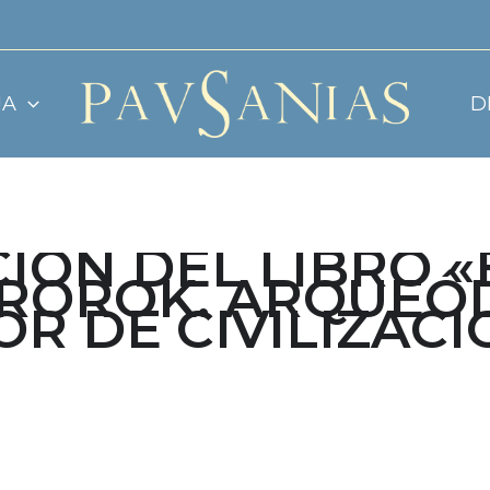
JA
D
IÓN DEL LIBRO 
ROROK. ARQUEÓ
R DE CIVILIZACI