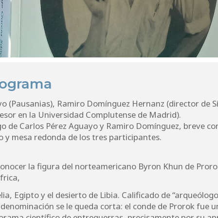
rograma
yo (Pausanias), Ramiro Domínguez Hernanz (director de Síl
ofesor en la Universidad Complutense de Madrid).
go de Carlos Pérez Aguayo y Ramiro Domínguez, breve con
o y mesa redonda de los tres participantes.
 conocer la figura del norteamericano Byron Khun de Proro
frica,
a, Egipto y el desierto de Libia. Calificado de “arqueólogo 
denominación se le queda corta: el conde de Prorok fue un
orama científico de entreguerras, precisamente por su apr