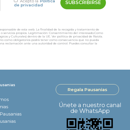
Acepto la
Política
de privacidad
responsable de esta web. La finalidad de la recogida y tratamiento de
os o servicios propios. Legitimación: Consentimiento del interesado.Como
icos y Culturales) dentro de la UE. Ver política de privacidad de Raiola.
mulario como obligatorios podrá tener como consecuencia que no pueda
r una reclamación ante una autoridad de control. Puedes consultar la
usanias
Regala Pausanias
omos
Únete a nuestro canal
nias
de WhatsApp
 Pausanias
ausanias