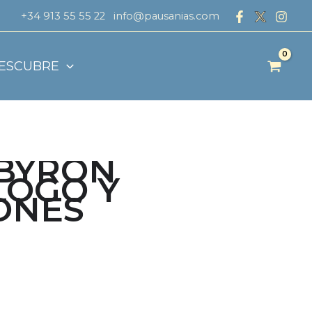
+34 913 55 55 22
info@pausanias.com
ESCUBRE
«BYRON
LOGO Y
ONES