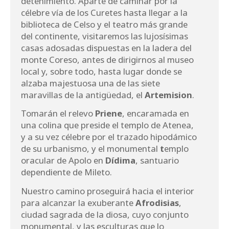
detenimiento. Aparte de caminar por la
célebre vía de los Curetes hasta llegar a la
biblioteca de Celso y el teatro más grande
del continente, visitaremos las lujosísimas
casas adosadas dispuestas en la ladera del
monte Coreso, antes de dirigirnos al museo
local y, sobre todo, hasta lugar donde se
alzaba majestuosa una de las siete
maravillas de la antigüedad, el
Artemision
.
Tomarán el relevo
Priene
, encaramada en
una colina que preside el templo de Atenea,
y a su vez célebre por el trazado hipodámico
de su urbanismo, y el monumental
t
emplo
oracular de Apolo en
Dídima
, santuario
dependiente de Mileto.
Nuestro camino proseguirá hacia el interior
para alcanzar la exuberante
Afrodisias
,
ciudad sagrada de la diosa, cuyo conjunto
monumental, y las esculturas que lo