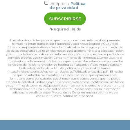
Acepto la
Política
de privacidad
*Required Fields
Los datos de carácter personal que nos proporcionen rellenando el presente
formulario serán tratados por Pausanias Viajes Arqueológicos y Culturales
S.L. como responsable de esta web. La finalidad de la recogida y tratamiento de
los datos personales que te solicitamos es para gestionar el alta a esta suscripción
y remitir boletines periódicos con información y oferta prospectiva de productos o
servicios propios. Legitimación: Consentimiento del interesado.Como usuario e
interesado te informamos que los datos que nos facilitas estarán ubicados en los
servidores de Raiola (proveedor de hosting de Pausanias Viajes Arqueológicos y
Culturales) dentro de la UE. Ver política de privacidad de Raiola.
(https://raiolanetworks.es/wp-content/uploads/Politicadeprivacidad.pdf). El hecho
de que no introduzcas los datos de carácter personal que aparecen en el
formulario como obligatorios podrá tener como consecuencia que no pueda
atender tu solicitud. Podrás ejercer tus derechos de acceso, rectificación, limitación
y suprimir los datos en rgpd@pausanias.com así como el derecho a presentar una
reclamación ante una autoridad de control. Puedes consultar la información
adicional y detallada sobre Protección de Datos en nuestra página web y
consultar nuestra política de privacidad.