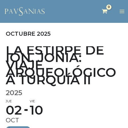
OCTUBRE 2025
LA ESTIRPE DE
ION. JONIA:
VIAJE
ARQUEOLÓGICO
A TURQUÍA II
2025
JUE
VIE
02
10
OCT