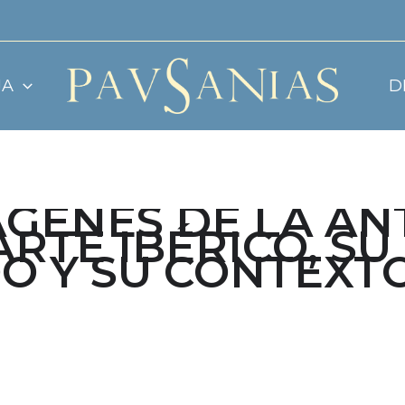
JA
D
ÁGENES DE LA AN
 ARTE IBÉRICO, SU
DO Y SU CONTEXT