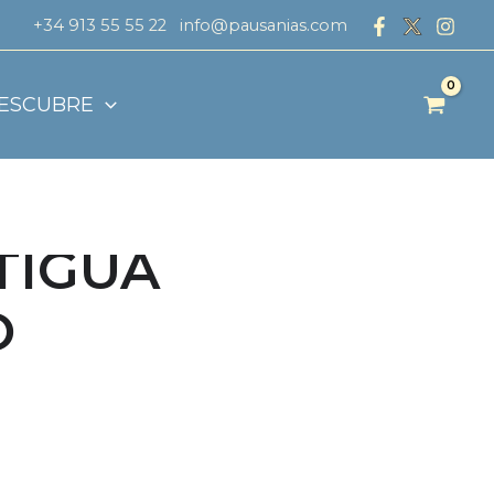
+34 913 55 55 22
info@pausanias.com
ESCUBRE
TIGUA
O