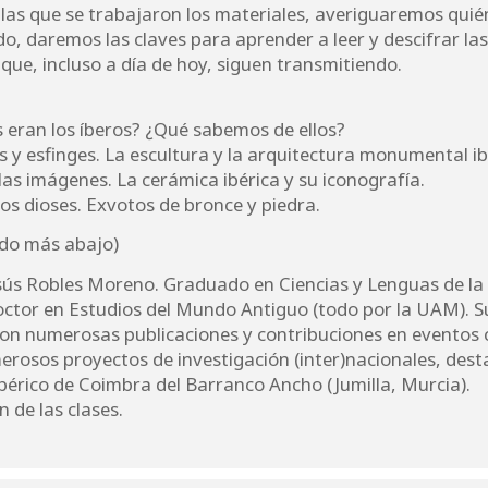
 las que se trabajaron los materiales, averiguaremos qui
odo, daremos las claves para aprender a leer y descifrar las
que, incluso a día de hoy, siguen transmitiendo.
 eran los íberos? ¿Qué sabemos de ellos?
s y esfinges. La escultura y la arquitectura monumental ib
 las imágenes. La cerámica ibérica y su iconografía.
los dioses. Exvotos de bronce y piedra.
ado más abajo)
esús Robles Moreno. Graduado en Ciencias y Lenguas de l
ctor en Estudios del Mundo Antiguo (todo por la UAM). Su 
on numerosas publicaciones y contribuciones en eventos ci
erosos proyectos de investigación (inter)nacionales, des
ibérico de Coimbra del Barranco Ancho (Jumilla, Murcia).
 de las clases.