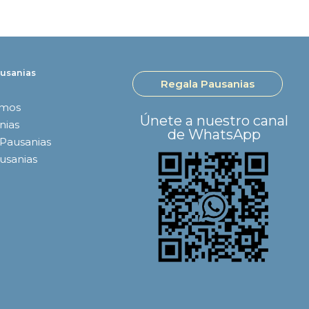
usanias
Regala Pausanias
omos
Únete a nuestro canal
nias
de WhatsApp
 Pausanias
ausanias