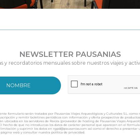
NEWSLETTER PAUSANIAS
as y recordatorios mensuales sobre nuestros viajes y acti
ente formulario serán tratados por Pausanias Viajes Arqueológicos y Culturales S.L. como 
 suscripción y remitir boletines periódicos con información y oferta prospectiva de product
án ubicados en los servidores de Raiola (proveedor de hosting de Pausanias Viajes Arqueológ
f). El hecho de que no introduzcas los datos de carácter personal que aparecen en el for
ión, limitación y suprimir los datos en rgpd@pausanias.com así como el derecho a presenta
 página web y consultar nuestra política de privacidad.