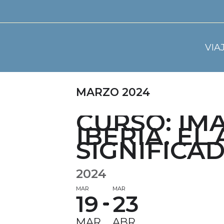
VIA
MARZO 2024
CURSO: IM
IBERIA. EL
SIGNIFICA
2024
MAR
MAR
19
23
MAR
ABR