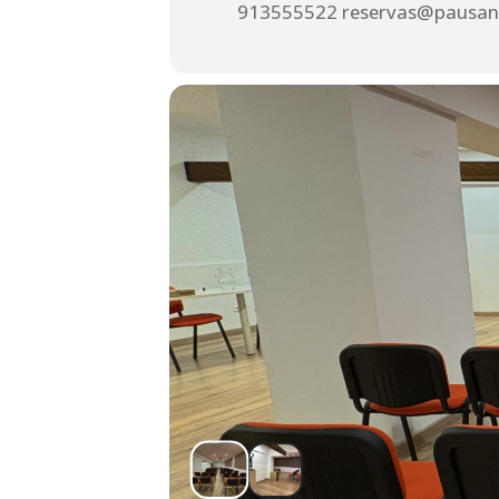
913555522
reservas@pausan