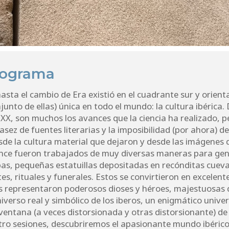
rograma
 hasta el cambio de Era existió en el cuadrante sur y orien
junto de ellas) única en todo el mundo: la cultura ibérica.
o XX, son muchos los avances que la ciencia ha realizado, 
asez de fuentes literarias y la imposibilidad (por ahora) d
e la cultura material que dejaron y desde las imágenes q
bronce fueron trabajados de muy diversas maneras para 
s, pequeñas estatuillas depositadas en recónditas cueva
s, rituales y funerales. Estos se convirtieron en excelent
eros representaron poderosos dioses y héroes, majestuosa
iverso real y simbólico de los iberos, un enigmático unive
ventana (a veces distorsionada y otras distorsionante) de
tro sesiones, descubriremos el apasionante mundo ibérico 